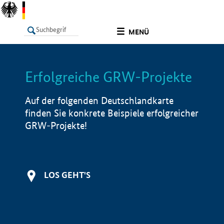
undefined
MENÜ
Erfolgreiche GRW-Projekte
LISTE
Filter
Info
Auf der folgenden Deutschlandkarte
finden Sie konkrete Beispiele erfolgreicher
GRW-Projekte!
LOS GEHT'S