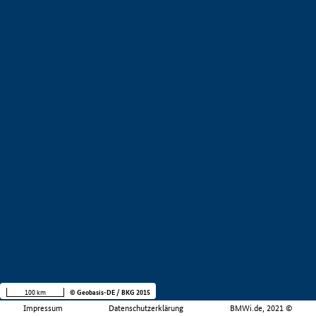
100 km
© Geobasis-DE / BKG 2015
Impressum
Datenschutzerklärung
BMWi.de, 2021 ©