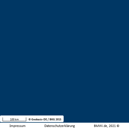
100 km
© Geobasis-DE / BKG 2015
Impressum
Datenschutzerklärung
BMWi.de, 2021 ©