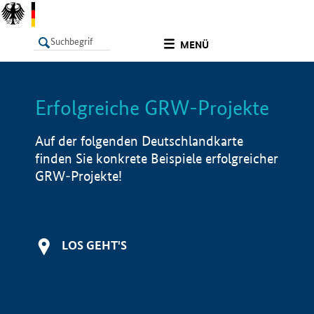
undefined
MENÜ
Erfolgreiche GRW-Projekte
LISTE
Filter
Info
Auf der folgenden Deutschlandkarte
finden Sie konkrete Beispiele erfolgreicher
GRW-Projekte!
LOS GEHT'S