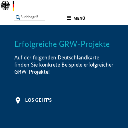
undefined
MENÜ
Erfolgreiche GRW-Projekte
LISTE
Filter
Info
Auf der folgenden Deutschlandkarte
finden Sie konkrete Beispiele erfolgreicher
GRW-Projekte!
LOS GEHT'S