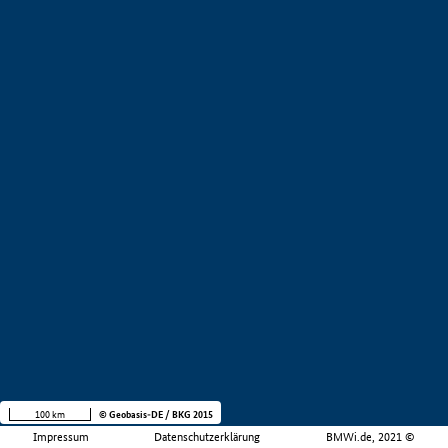
100 km
© Geobasis-DE / BKG 2015
Impressum
Datenschutzerklärung
BMWi.de, 2021 ©