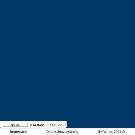
100 km
© Geobasis-DE / BKG 2015
Impressum
Datenschutzerklärung
BMWi.de, 2021 ©