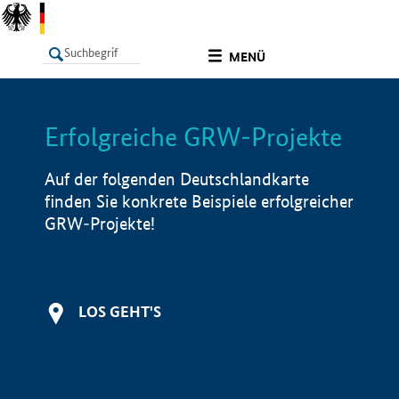
undefined
MENÜ
Erfolgreiche GRW-Projekte
LISTE
Filter
Info
Auf der folgenden Deutschlandkarte
finden Sie konkrete Beispiele erfolgreicher
GRW-Projekte!
LOS GEHT'S