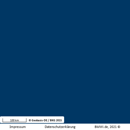
100 km
© Geobasis-DE / BKG 2015
Impressum
Datenschutzerklärung
BMWi.de, 2021 ©