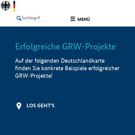
undefined
MENÜ
Erfolgreiche GRW-Projekte
LISTE
Filter
Info
Auf der folgenden Deutschlandkarte
finden Sie konkrete Beispiele erfolgreicher
GRW-Projekte!
LOS GEHT'S