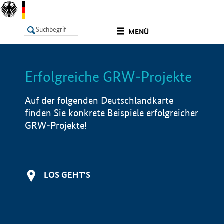
undefined
MENÜ
Erfolgreiche GRW-Projekte
LISTE
Filter
Info
Auf der folgenden Deutschlandkarte
finden Sie konkrete Beispiele erfolgreicher
GRW-Projekte!
LOS GEHT'S