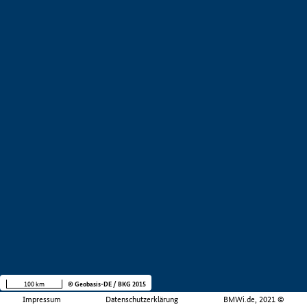
100 km
© Geobasis-DE / BKG 2015
Impressum
Datenschutzerklärung
BMWi.de, 2021 ©