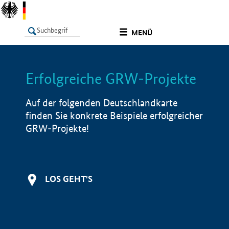
undefined
MENÜ
Erfolgreiche GRW-Projekte
LISTE
Filter
Info
Auf der folgenden Deutschlandkarte
finden Sie konkrete Beispiele erfolgreicher
GRW-Projekte!
LOS GEHT'S