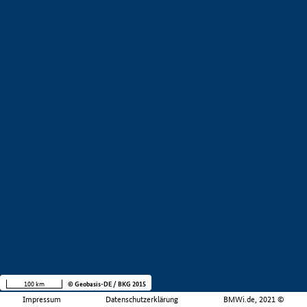
100 km
© Geobasis-DE / BKG 2015
Impressum
Datenschutzerklärung
BMWi.de, 2021 ©