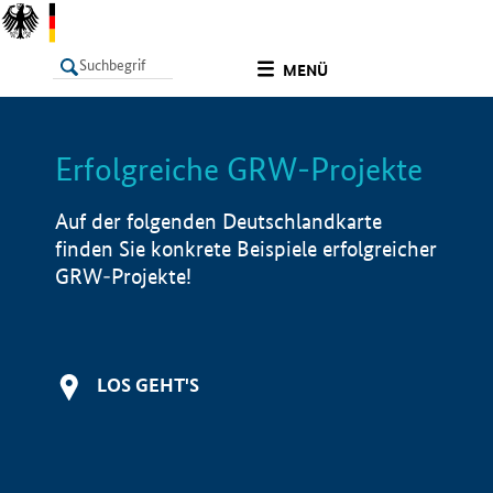
undefined
MENÜ
Erfolgreiche GRW-Projekte
LISTE
Filter
Info
Auf der folgenden Deutschlandkarte
finden Sie konkrete Beispiele erfolgreicher
GRW-Projekte!
LOS GEHT'S