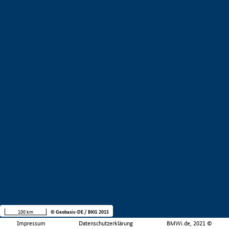
100 km
© Geobasis-DE / BKG 2015
Impressum
Datenschutzerklärung
BMWi.de, 2021 ©