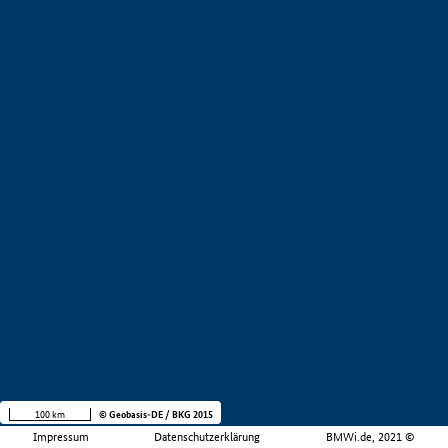
100 km
© Geobasis-DE / BKG 2015
Impressum
Datenschutzerklärung
BMWi.de, 2021 ©