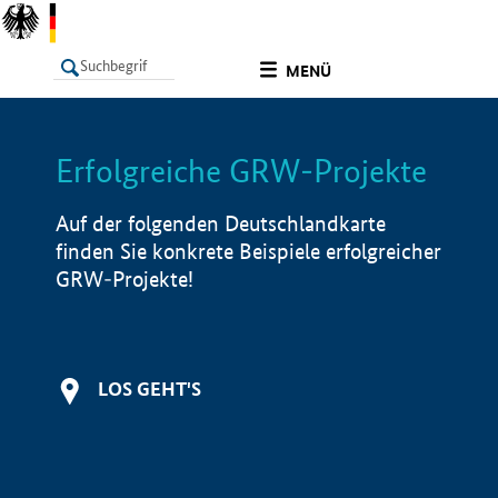
undefined
MENÜ
Erfolgreiche GRW-Projekte
LISTE
Filter
Info
Auf der folgenden Deutschlandkarte
finden Sie konkrete Beispiele erfolgreicher
GRW-Projekte!
LOS GEHT'S