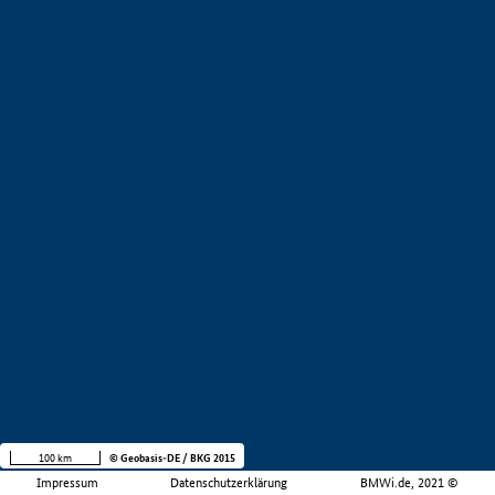
100 km
© Geobasis-DE / BKG 2015
Impressum
Datenschutzerklärung
BMWi.de, 2021 ©