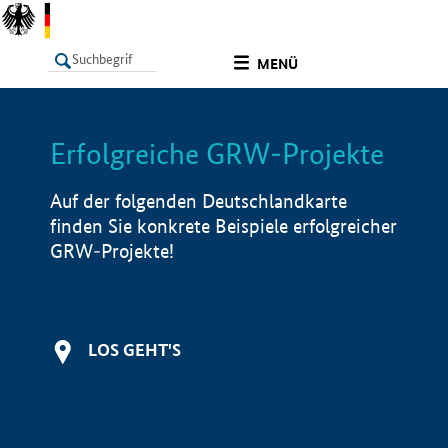
undefined
MENÜ
Erfolgreiche GRW-Projekte
LISTE
Filter
Info
Auf der folgenden Deutschlandkarte
finden Sie konkrete Beispiele erfolgreicher
GRW-Projekte!
LOS GEHT'S