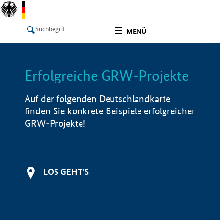
undefined
MENÜ
Erfolgreiche GRW-Projekte
LISTE
Filter
Info
Auf der folgenden Deutschlandkarte
finden Sie konkrete Beispiele erfolgreicher
GRW-Projekte!
LOS GEHT'S