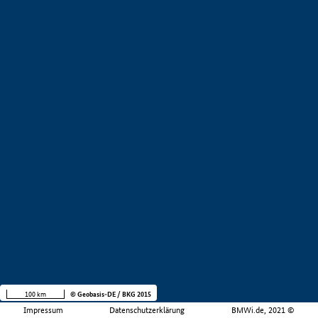
100 km
© Geobasis-DE / BKG 2015
Impressum
Datenschutzerklärung
BMWi.de, 2021 ©