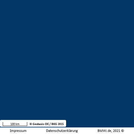
100 km
© Geobasis-DE / BKG 2015
Impressum
Datenschutzerklärung
BMWi.de, 2021 ©