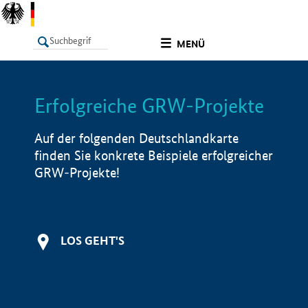
undefined
MENÜ
Erfolgreiche GRW-Projekte
LISTE
Filter
Info
Auf der folgenden Deutschlandkarte
finden Sie konkrete Beispiele erfolgreicher
GRW-Projekte!
LOS GEHT'S