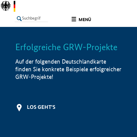
undefined
MENÜ
Erfolgreiche GRW-Projekte
LISTE
Filter
Info
Auf der folgenden Deutschlandkarte
finden Sie konkrete Beispiele erfolgreicher
GRW-Projekte!
LOS GEHT'S