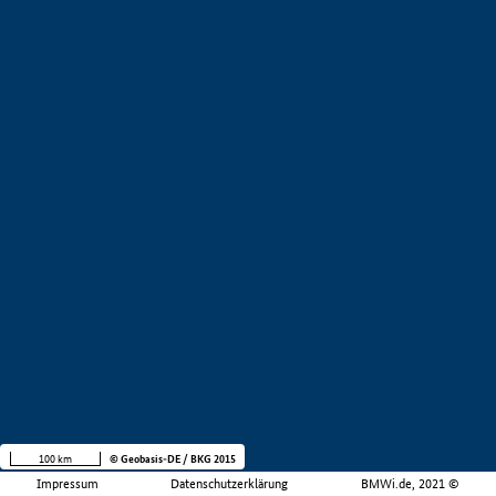
100 km
© Geobasis-DE / BKG 2015
Impressum
Datenschutzerklärung
BMWi.de, 2021 ©