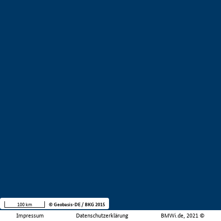
100 km
© Geobasis-DE / BKG 2015
Impressum
Datenschutzerklärung
BMWi.de, 2021 ©