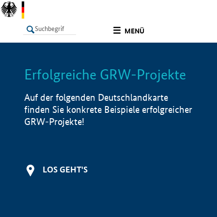
undefined
MENÜ
Erfolgreiche GRW-Projekte
LISTE
Filter
Info
Auf der folgenden Deutschlandkarte
finden Sie konkrete Beispiele erfolgreicher
GRW-Projekte!
LOS GEHT'S