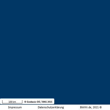
100 km
© Geobasis-DE / BKG 2015
Impressum
Datenschutzerklärung
BMWi.de, 2021 ©