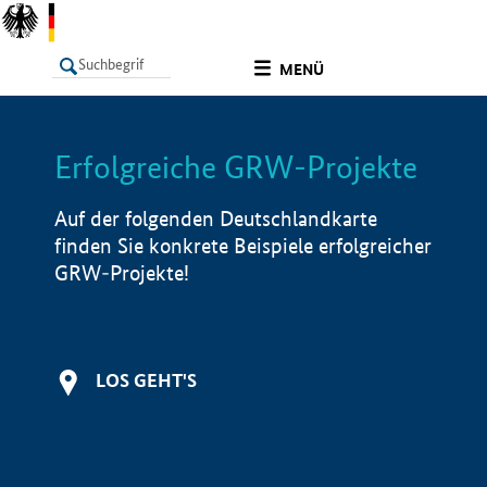
undefined
MENÜ
Erfolgreiche GRW-Projekte
LISTE
Filter
Info
Auf der folgenden Deutschlandkarte
finden Sie konkrete Beispiele erfolgreicher
GRW-Projekte!
LOS GEHT'S