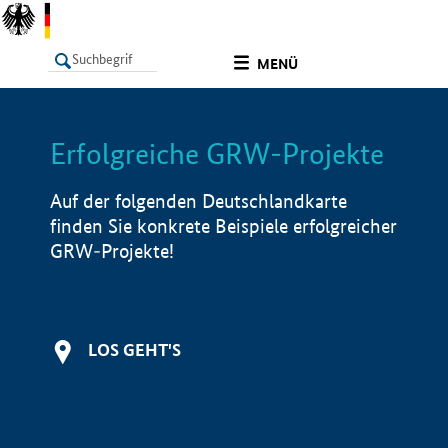
undefined
MENÜ
Erfolgreiche GRW-Projekte
LISTE
Filter
Info
Auf der folgenden Deutschlandkarte
finden Sie konkrete Beispiele erfolgreicher
GRW-Projekte!
LOS GEHT'S