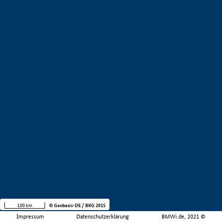
100 km
© Geobasis-DE / BKG 2015
Impressum
Datenschutzerklärung
BMWi.de, 2021 ©