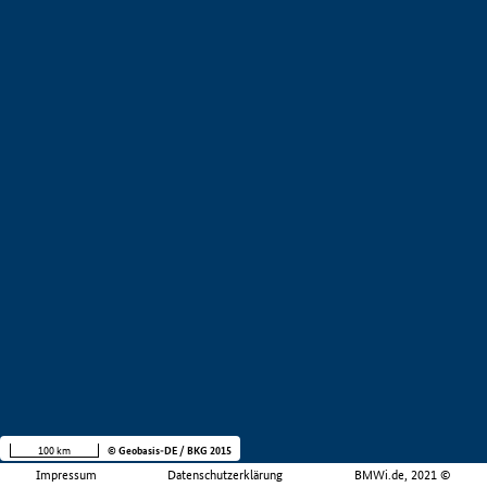
100 km
© Geobasis-DE / BKG 2015
Impressum
Datenschutzerklärung
BMWi.de, 2021 ©