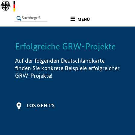
undefined
MENÜ
Erfolgreiche GRW-Projekte
LISTE
Filter
Info
Auf der folgenden Deutschlandkarte
finden Sie konkrete Beispiele erfolgreicher
GRW-Projekte!
LOS GEHT'S