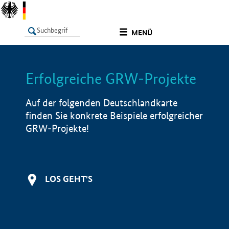
undefined
MENÜ
Erfolgreiche GRW-Projekte
LISTE
Filter
Info
Auf der folgenden Deutschlandkarte
finden Sie konkrete Beispiele erfolgreicher
GRW-Projekte!
LOS GEHT'S