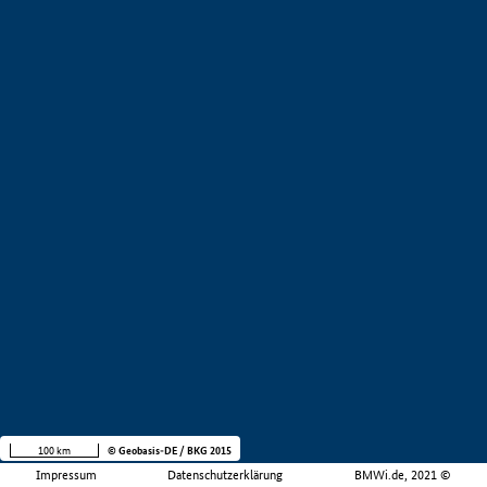
100 km
© Geobasis-DE / BKG 2015
Impressum
Datenschutzerklärung
BMWi.de, 2021 ©