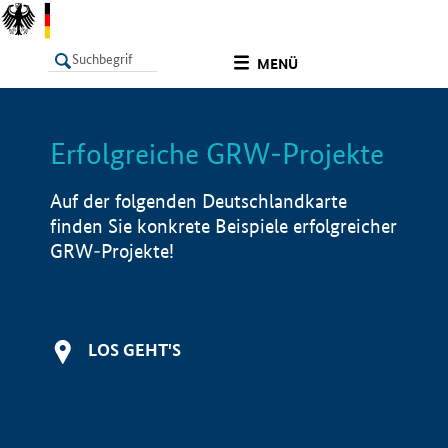
undefined
MENÜ
Erfolgreiche GRW-Projekte
LISTE
Filter
Info
Auf der folgenden Deutschlandkarte
finden Sie konkrete Beispiele erfolgreicher
GRW-Projekte!
LOS GEHT'S