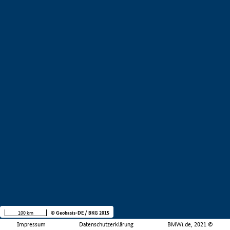
100 km
© Geobasis-DE / BKG 2015
Impressum
Datenschutzerklärung
BMWi.de, 2021 ©