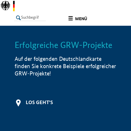
undefined
MENÜ
Erfolgreiche GRW-Projekte
LISTE
Filter
Info
Auf der folgenden Deutschlandkarte
finden Sie konkrete Beispiele erfolgreicher
GRW-Projekte!
LOS GEHT'S