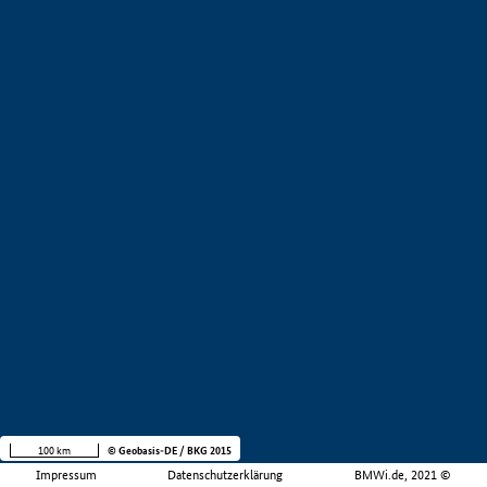
100 km
© Geobasis-DE / BKG 2015
Impressum
Datenschutzerklärung
BMWi.de, 2021 ©