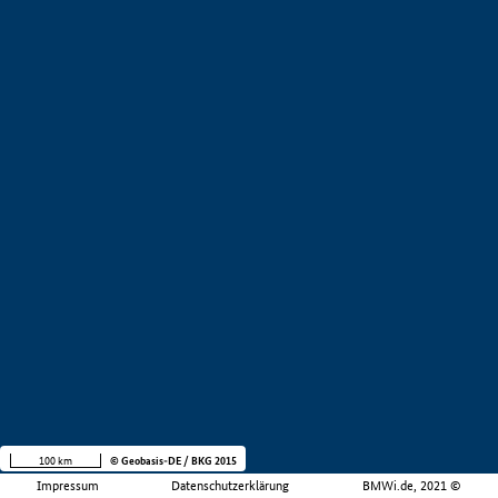
100 km
© Geobasis-DE / BKG 2015
Impressum
Datenschutzerklärung
BMWi.de, 2021 ©