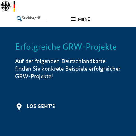
undefined
MENÜ
Erfolgreiche GRW-Projekte
LISTE
Filter
Info
Auf der folgenden Deutschlandkarte
finden Sie konkrete Beispiele erfolgreicher
GRW-Projekte!
LOS GEHT'S