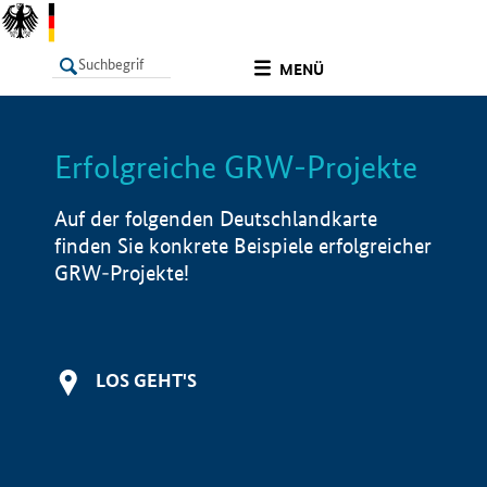
undefined
MENÜ
Erfolgreiche GRW-Projekte
LISTE
Filter
Info
Auf der folgenden Deutschlandkarte
finden Sie konkrete Beispiele erfolgreicher
GRW-Projekte!
LOS GEHT'S