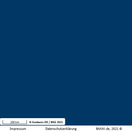
100 km
© Geobasis-DE / BKG 2015
Impressum
Datenschutzerklärung
BMWi.de, 2021 ©