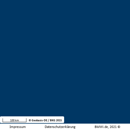
100 km
© Geobasis-DE / BKG 2015
Impressum
Datenschutzerklärung
BMWi.de, 2021 ©