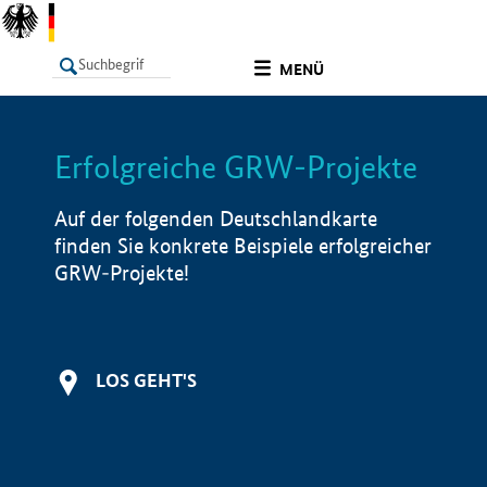
undefined
MENÜ
Erfolgreiche GRW-Projekte
LISTE
Filter
Info
Auf der folgenden Deutschlandkarte
finden Sie konkrete Beispiele erfolgreicher
GRW-Projekte!
LOS GEHT'S