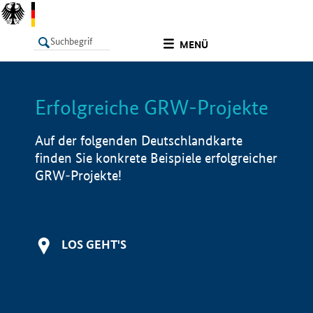
undefined
MENÜ
Erfolgreiche GRW-Projekte
LISTE
Filter
Info
Auf der folgenden Deutschlandkarte
finden Sie konkrete Beispiele erfolgreicher
GRW-Projekte!
LOS GEHT'S