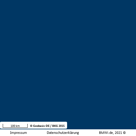
100 km
© Geobasis-DE / BKG 2015
Impressum
Datenschutzerklärung
BMWi.de, 2021 ©