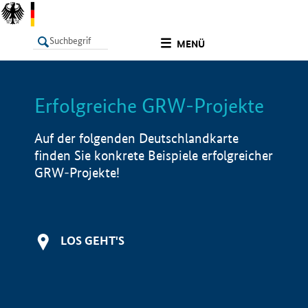
undefined
MENÜ
Erfolgreiche GRW-Projekte
LISTE
Filter
Info
Auf der folgenden Deutschlandkarte
finden Sie konkrete Beispiele erfolgreicher
GRW-Projekte!
LOS GEHT'S