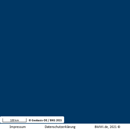
100 km
© Geobasis-DE / BKG 2015
Impressum
Datenschutzerklärung
BMWi.de, 2021 ©