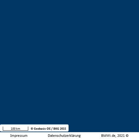
100 km
© Geobasis-DE / BKG 2015
Impressum
Datenschutzerklärung
BMWi.de, 2021 ©