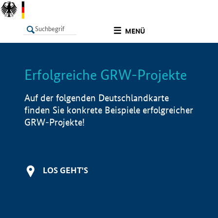
undefined
MENÜ
Erfolgreiche GRW-Projekte
LISTE
Filter
Info
Auf der folgenden Deutschlandkarte
finden Sie konkrete Beispiele erfolgreicher
GRW-Projekte!
LOS GEHT'S