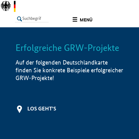
undefined
MENÜ
Erfolgreiche GRW-Projekte
LISTE
Filter
Info
Auf der folgenden Deutschlandkarte
finden Sie konkrete Beispiele erfolgreicher
GRW-Projekte!
LOS GEHT'S