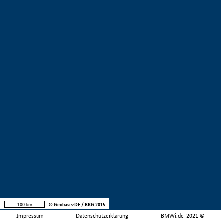
100 km
© Geobasis-DE / BKG 2015
Impressum
Datenschutzerklärung
BMWi.de, 2021 ©