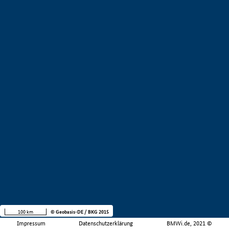
100 km
© Geobasis-DE / BKG 2015
Impressum
Datenschutzerklärung
BMWi.de, 2021 ©