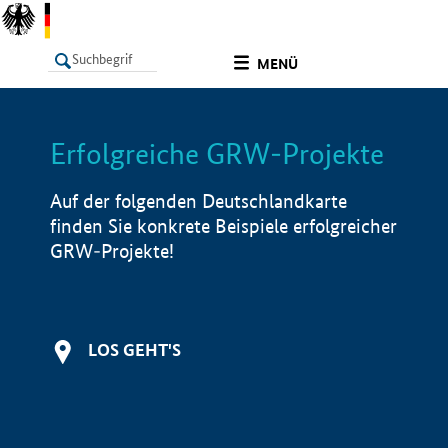
undefined
MENÜ
Erfolgreiche GRW-Projekte
LISTE
Filter
Info
Auf der folgenden Deutschlandkarte
finden Sie konkrete Beispiele erfolgreicher
GRW-Projekte!
LOS GEHT'S