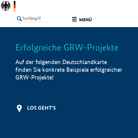
undefined
MENÜ
Erfolgreiche GRW-Projekte
LISTE
Filter
Info
Auf der folgenden Deutschlandkarte
finden Sie konkrete Beispiele erfolgreicher
GRW-Projekte!
LOS GEHT'S