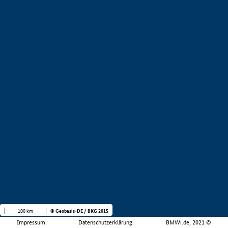
100 km
© Geobasis-DE / BKG 2015
Impressum
Datenschutzerklärung
BMWi.de, 2021 ©