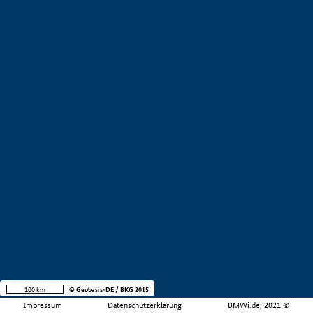
100 km
© Geobasis-DE / BKG 2015
Impressum
Datenschutzerklärung
BMWi.de, 2021 ©