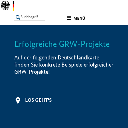
undefined
MENÜ
Erfolgreiche GRW-Projekte
LISTE
Filter
Info
Auf der folgenden Deutschlandkarte
finden Sie konkrete Beispiele erfolgreicher
GRW-Projekte!
LOS GEHT'S