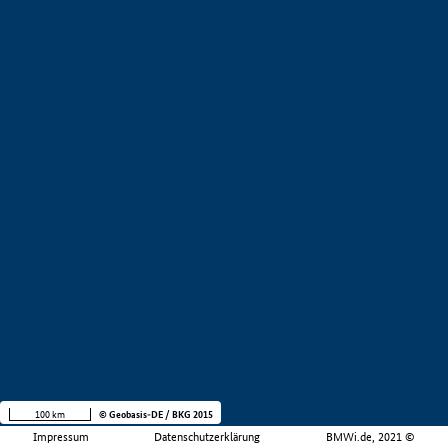
100 km
© Geobasis-DE / BKG 2015
Impressum
Datenschutzerklärung
BMWi.de, 2021 ©