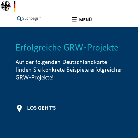
undefined
MENÜ
Erfolgreiche GRW-Projekte
LISTE
Filter
Info
Auf der folgenden Deutschlandkarte
finden Sie konkrete Beispiele erfolgreicher
GRW-Projekte!
LOS GEHT'S