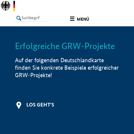
undefined
MENÜ
Erfolgreiche GRW-Projekte
LISTE
Filter
Info
Auf der folgenden Deutschlandkarte
finden Sie konkrete Beispiele erfolgreicher
GRW-Projekte!
LOS GEHT'S