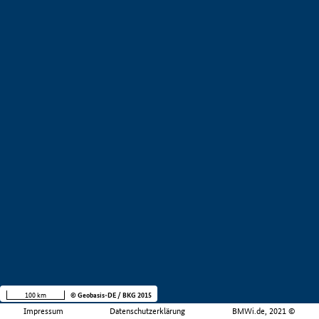
100 km
© Geobasis-DE / BKG 2015
Impressum
Datenschutzerklärung
BMWi.de, 2021 ©