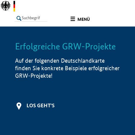
undefined
MENÜ
Erfolgreiche GRW-Projekte
LISTE
Filter
Info
Auf der folgenden Deutschlandkarte
finden Sie konkrete Beispiele erfolgreicher
GRW-Projekte!
LOS GEHT'S