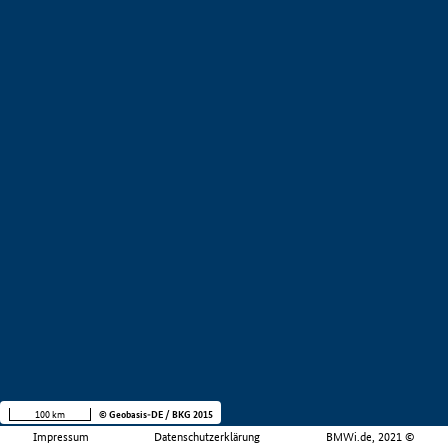
100 km
© Geobasis-DE / BKG 2015
Impressum
Datenschutzerklärung
BMWi.de, 2021 ©