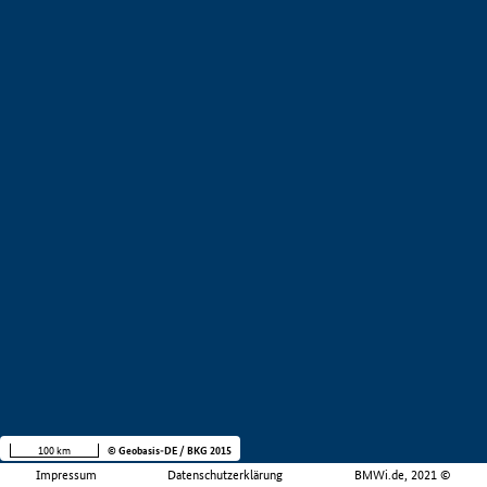
100 km
© Geobasis-DE / BKG 2015
Impressum
Datenschutzerklärung
BMWi.de, 2021 ©