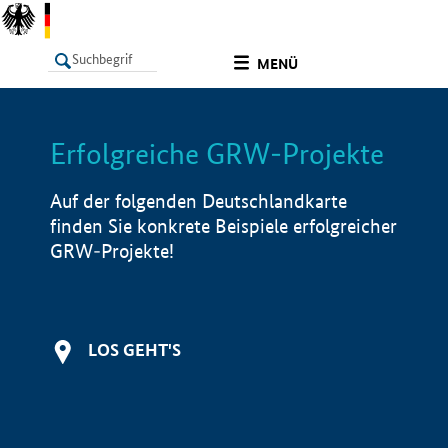
undefined
MENÜ
Erfolgreiche GRW-Projekte
LISTE
Filter
Info
Auf der folgenden Deutschlandkarte
finden Sie konkrete Beispiele erfolgreicher
GRW-Projekte!
LOS GEHT'S