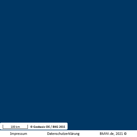
100 km
© Geobasis-DE / BKG 2015
Impressum
Datenschutzerklärung
BMWi.de, 2021 ©