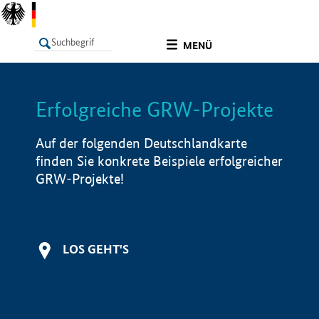
undefined
MENÜ
Erfolgreiche GRW-Projekte
LISTE
Filter
Info
Auf der folgenden Deutschlandkarte
finden Sie konkrete Beispiele erfolgreicher
GRW-Projekte!
LOS GEHT'S