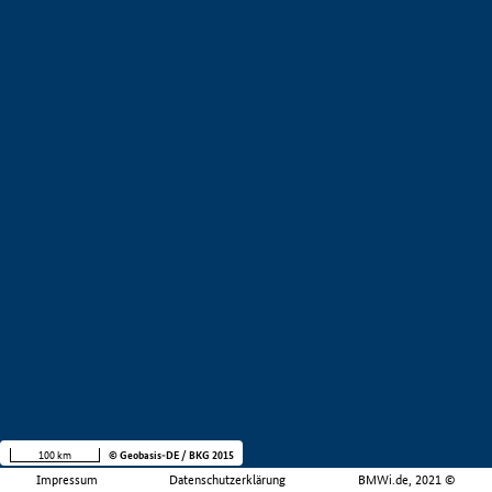
100 km
© Geobasis-DE / BKG 2015
Impressum
Datenschutzerklärung
BMWi.de, 2021 ©