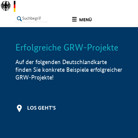
undefined
MENÜ
Erfolgreiche GRW-Projekte
LISTE
Filter
Info
Auf der folgenden Deutschlandkarte
finden Sie konkrete Beispiele erfolgreicher
GRW-Projekte!
LOS GEHT'S