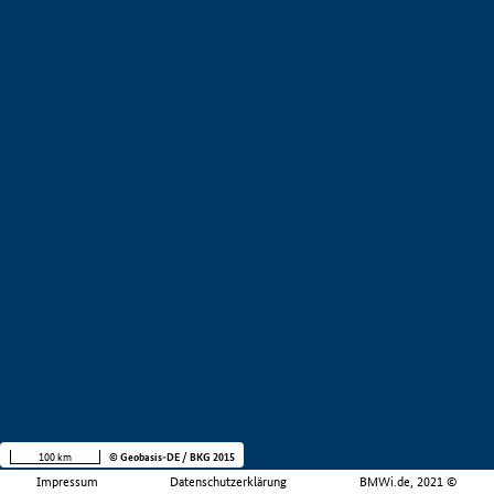
100 km
© Geobasis-DE / BKG 2015
Impressum
Datenschutzerklärung
BMWi.de, 2021 ©