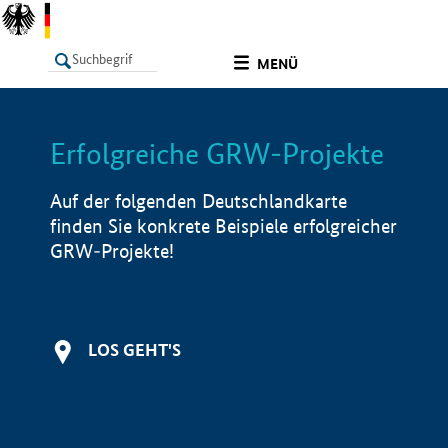
undefined
MENÜ
Erfolgreiche GRW-Projekte
LISTE
Filter
Info
Auf der folgenden Deutschlandkarte
finden Sie konkrete Beispiele erfolgreicher
GRW-Projekte!
LOS GEHT'S