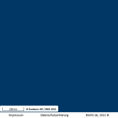
100 km
© Geobasis-DE / BKG 2015
Impressum
Datenschutzerklärung
BMWi.de, 2021 ©