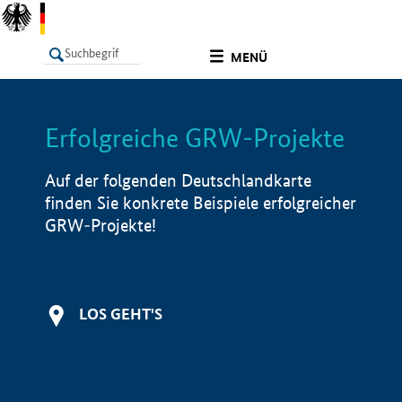
undefined
MENÜ
Erfolgreiche GRW-Projekte
LISTE
Filter
Info
Auf der folgenden Deutschlandkarte
finden Sie konkrete Beispiele erfolgreicher
GRW-Projekte!
LOS GEHT'S