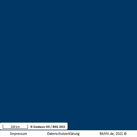
100 km
© Geobasis-DE / BKG 2015
Impressum
Datenschutzerklärung
BMWi.de, 2021 ©