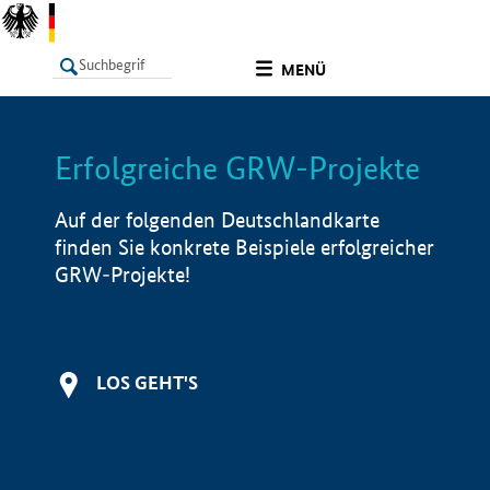
undefined
MENÜ
Erfolgreiche GRW-Projekte
LISTE
Filter
Info
Auf der folgenden Deutschlandkarte
finden Sie konkrete Beispiele erfolgreicher
GRW-Projekte!
LOS GEHT'S