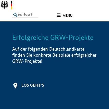
undefined
MENÜ
Erfolgreiche GRW-Projekte
LISTE
Filter
Info
Auf der folgenden Deutschlandkarte
finden Sie konkrete Beispiele erfolgreicher
GRW-Projekte!
LOS GEHT'S