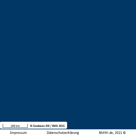
100 km
© Geobasis-DE / BKG 2015
Impressum
Datenschutzerklärung
BMWi.de, 2021 ©