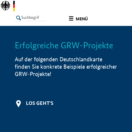
undefined
MENÜ
Erfolgreiche GRW-Projekte
LISTE
Filter
Info
Auf der folgenden Deutschlandkarte
finden Sie konkrete Beispiele erfolgreicher
GRW-Projekte!
LOS GEHT'S