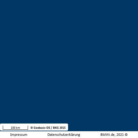
100 km
© Geobasis-DE / BKG 2015
Impressum
Datenschutzerklärung
BMWi.de, 2021 ©