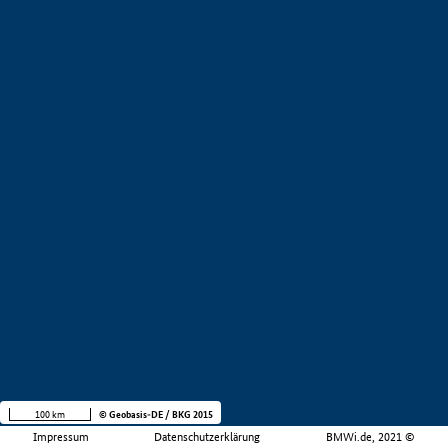
100 km
© Geobasis-DE / BKG 2015
Impressum
Datenschutzerklärung
BMWi.de, 2021 ©