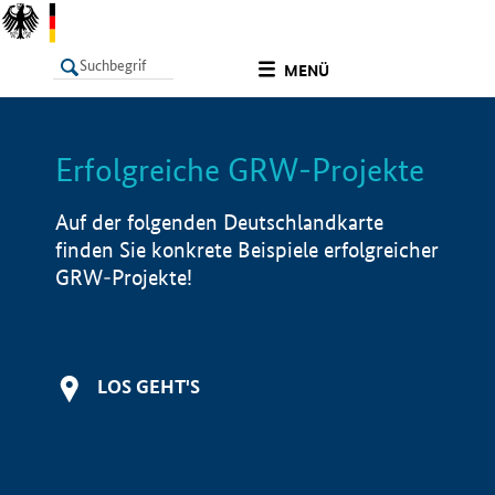
undefined
MENÜ
Erfolgreiche GRW-Projekte
LISTE
Filter
Info
Auf der folgenden Deutschlandkarte
finden Sie konkrete Beispiele erfolgreicher
GRW-Projekte!
LOS GEHT'S