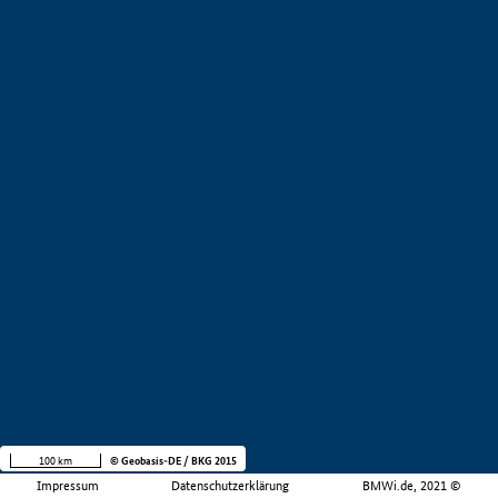
100 km
© Geobasis-DE / BKG 2015
Impressum
Datenschutzerklärung
BMWi.de, 2021 ©