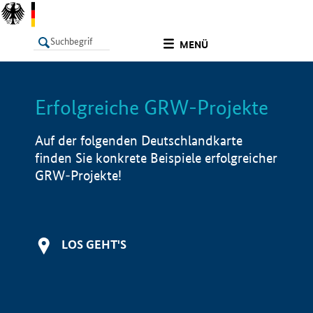
undefined
MENÜ
Erfolgreiche GRW-Projekte
LISTE
Filter
Info
Auf der folgenden Deutschlandkarte
finden Sie konkrete Beispiele erfolgreicher
GRW-Projekte!
LOS GEHT'S