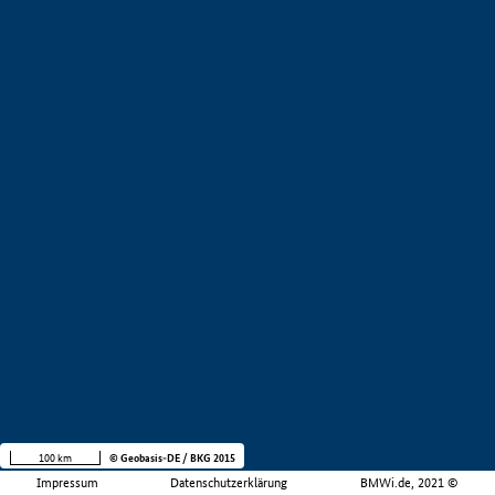
100 km
© Geobasis-DE / BKG 2015
Impressum
Datenschutzerklärung
BMWi.de, 2021 ©