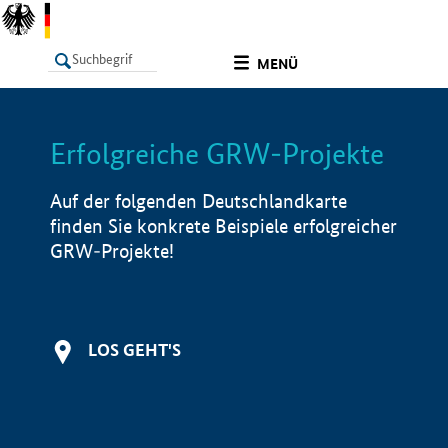
undefined
MENÜ
Erfolgreiche GRW-Projekte
LISTE
Filter
Info
Auf der folgenden Deutschlandkarte
finden Sie konkrete Beispiele erfolgreicher
GRW-Projekte!
LOS GEHT'S