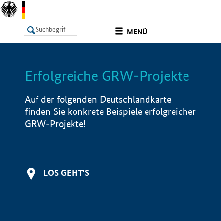
undefined
MENÜ
Erfolgreiche GRW-Projekte
LISTE
Filter
Info
Auf der folgenden Deutschlandkarte
finden Sie konkrete Beispiele erfolgreicher
GRW-Projekte!
LOS GEHT'S