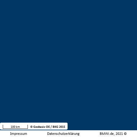
100 km
© Geobasis-DE / BKG 2015
Impressum
Datenschutzerklärung
BMWi.de, 2021 ©