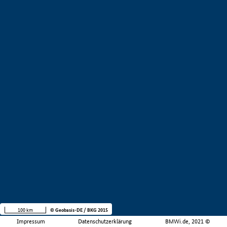
100 km
© Geobasis-DE / BKG 2015
Impressum
Datenschutzerklärung
BMWi.de, 2021 ©