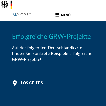
undefined
MENÜ
Erfolgreiche GRW-Projekte
LISTE
Filter
Info
Auf der folgenden Deutschlandkarte
finden Sie konkrete Beispiele erfolgreicher
GRW-Projekte!
LOS GEHT'S