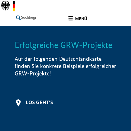
undefined
MENÜ
Erfolgreiche GRW-Projekte
LISTE
Filter
Info
Auf der folgenden Deutschlandkarte
finden Sie konkrete Beispiele erfolgreicher
GRW-Projekte!
LOS GEHT'S