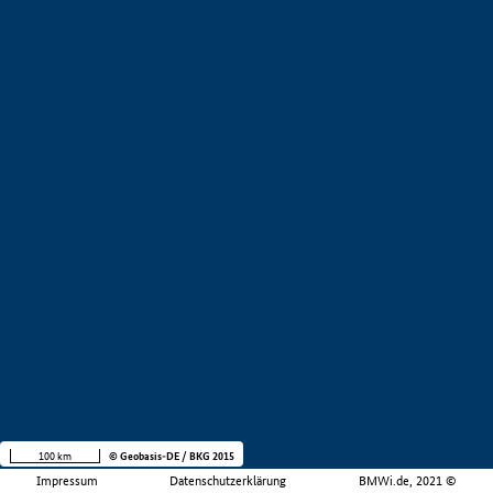
100 km
© Geobasis-DE / BKG 2015
Impressum
Datenschutzerklärung
BMWi.de, 2021 ©