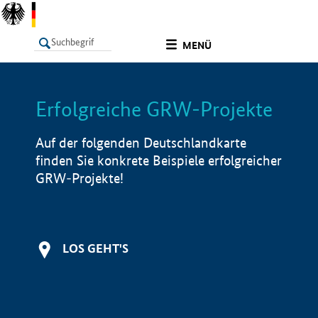
undefined
MENÜ
Erfolgreiche GRW-Projekte
LISTE
Filter
Info
Auf der folgenden Deutschlandkarte
finden Sie konkrete Beispiele erfolgreicher
GRW-Projekte!
LOS GEHT'S