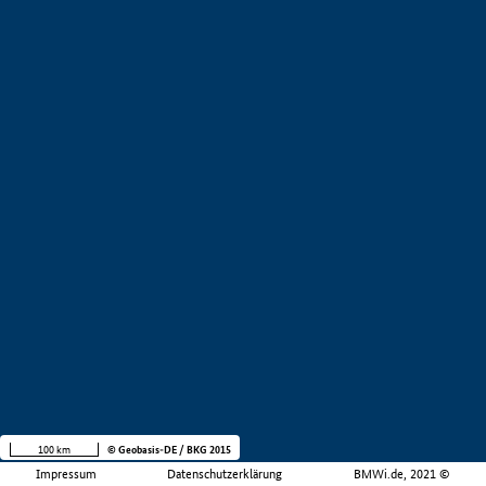
100 km
© Geobasis-DE / BKG 2015
Impressum
Datenschutzerklärung
BMWi.de, 2021 ©