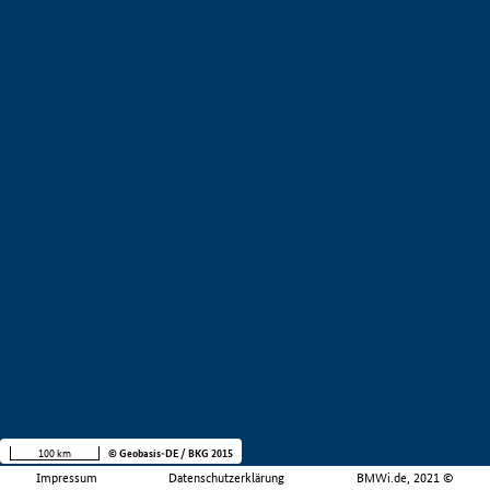
100 km
© Geobasis-DE / BKG 2015
Impressum
Datenschutzerklärung
BMWi.de, 2021 ©