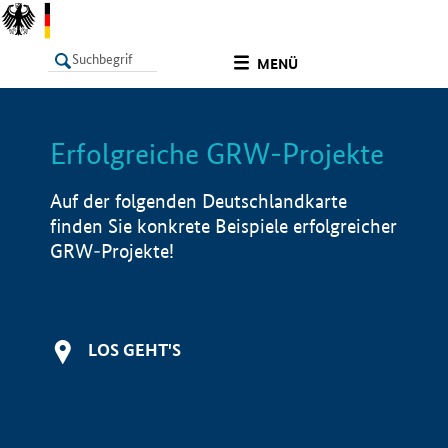
undefined
MENÜ
Erfolgreiche GRW-Projekte
LISTE
Filter
Info
Auf der folgenden Deutschlandkarte
finden Sie konkrete Beispiele erfolgreicher
GRW-Projekte!
LOS GEHT'S