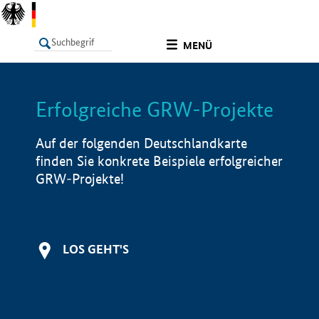
undefined
MENÜ
Erfolgreiche GRW-Projekte
LISTE
Filter
Info
Auf der folgenden Deutschlandkarte
finden Sie konkrete Beispiele erfolgreicher
GRW-Projekte!
LOS GEHT'S