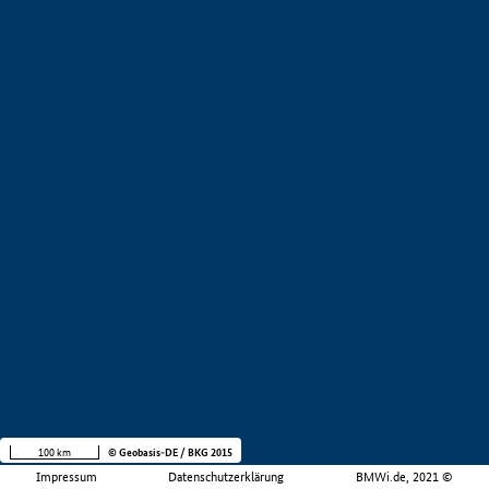
100 km
© Geobasis-DE / BKG 2015
Impressum
Datenschutzerklärung
BMWi.de, 2021 ©